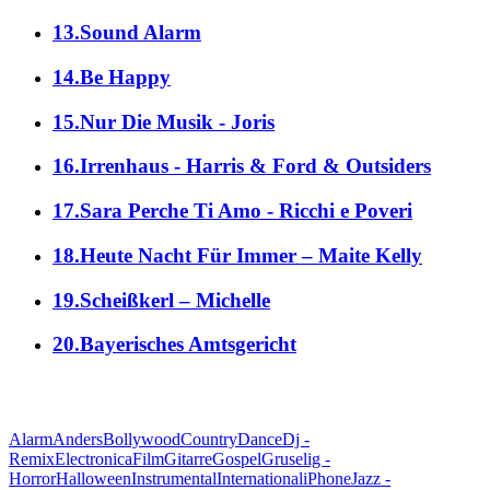
13.Sound Alarm
14.Be Happy
15.Nur Die Musik - Joris
16.Irrenhaus - Harris & Ford & Outsiders
17.Sara Perche Ti Amo - Ricchi e Poveri
18.Heute Nacht Für Immer – Maite Kelly
19.Scheißkerl – Michelle
20.Bayerisches Amtsgericht
alle Genres
Alarm
Anders
Bollywood
Country
Dance
Dj -
Remix
Electronica
Film
Gitarre
Gospel
Gruselig -
Horror
Halloween
Instrumental
International
iPhone
Jazz -