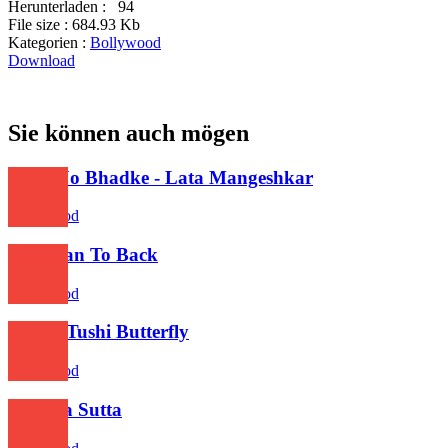
Herunterladen :
94
File size :
684.93 Kb
Kategorien :
Bollywood
Download
Sie können auch mögen
Shola Jo Bhadke - Lata Mangeshkar
Bollywood
Mundian To Back
Bollywood
Banke Tushi Butterfly
Bollywood
Ishq Da Sutta