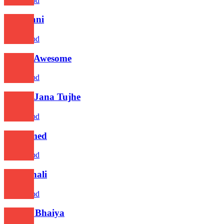
Bollywood
Rita Rani
Bollywood
Pitbull Awesome
Bollywood
Jab Se Jana Tujhe
Bollywood
Rajahmed
Bollywood
Socha hali
Bollywood
Ranjjo Bhaiya