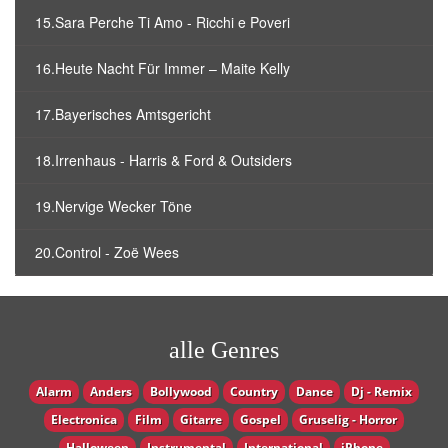
15.Sara Perche Ti Amo - Ricchi e Poveri
16.Heute Nacht Für Immer – Maite Kelly
17.Bayerisches Amtsgericht
18.Irrenhaus - Harris & Ford & Outsiders
19.Nervige Wecker Töne
20.Control - Zoë Wees
alle Genres
Alarm
Anders
Bollywood
Country
Dance
Dj - Remix
Electronica
Film
Gitarre
Gospel
Gruselig - Horror
Halloween
Instrumental
International
iPhone