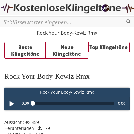
Se
Rock Your Body-Kewlz Rmx
Beste
Neue
Top Klingeltöne
Klingeltöne
Klingeltöne
Rock Your Body-Kewlz Rmx
Rock Your Body-Kewlz Rmx
0:00
0:00
Play /
Aussicht :
459
Herunterladen :
79