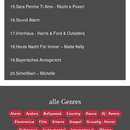
15.Sara Perche Ti Amo - Ricchi e Poveri
16.Sound Alarm
17.Irrenhaus - Harris & Ford & Outsiders
18.Heute Nacht Für Immer – Maite Kelly
19.Bayerisches Amtsgericht
20.Scheißkerl – Michelle
alle Genres
Alarm
Anders
Bollywood
Country
Dance
Dj - Remix
Electronica
Film
Gitarre
Gospel
Gruselig - Horror
Halloween
Instrumental
International
iPhone