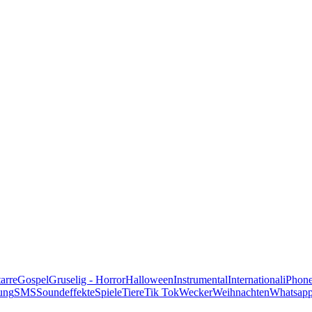
alle Genres
arre
Gospel
Gruselig - Horror
Halloween
Instrumental
International
iPhon
ung
SMS
Soundeffekte
Spiele
Tiere
Tik Tok
Wecker
Weihnachten
Whatsap