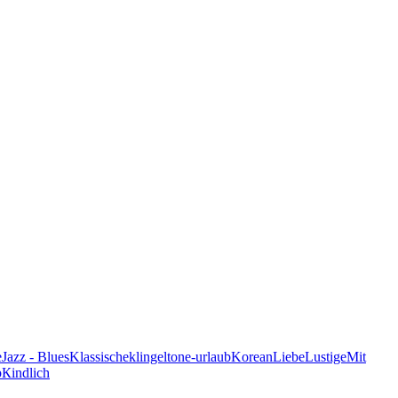
e
Jazz - Blues
Klassische
klingeltone-urlaub
Korean
Liebe
Lustige
Mit
p
Кindlich