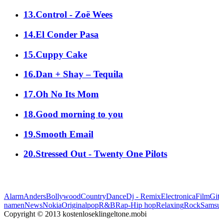
13.Control - Zoë Wees
14.El Conder Pasa
15.Cuppy Cake
16.Dan + Shay – Tequila
17.Oh No Its Mom
18.Good morning to you
19.Smooth Email
20.Stressed Out - Twenty One Pilots
Alarm
Anders
Bollywood
Country
Dance
Dj - Remix
Electronica
Film
Git
namen
News
Nokia
Original
pop
R&B
Rap-Hip hop
Relaxing
Rock
Sams
Copyright © 2013 kostenloseklingeltone.mobi