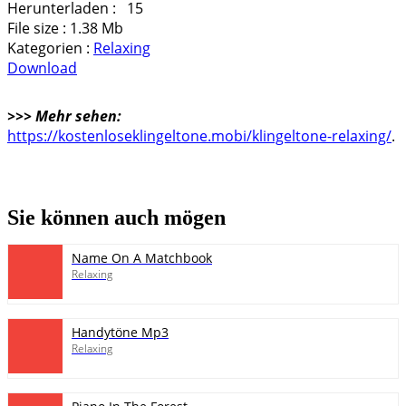
Herunterladen :
15
File size :
1.38 Mb
Kategorien :
Relaxing
Download
>>> Mehr sehen:
pause
https://kostenloseklingeltone.mobi/klingeltone-relaxing/
.
Sie können auch mögen
Name On A Matchbook
Relaxing
Handytöne Mp3
Relaxing