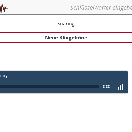
Soaring
Neue Klingeltöne
ring
0:00
volume