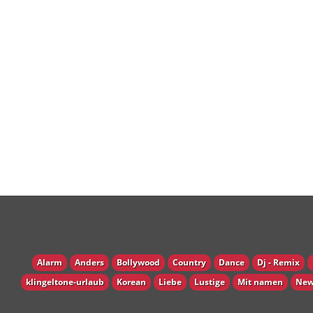
Alarm
Anders
Bollywood
Country
Dance
Dj - Remix
klingeltone-urlaub
Korean
Liebe
Lustige
Mit namen
New