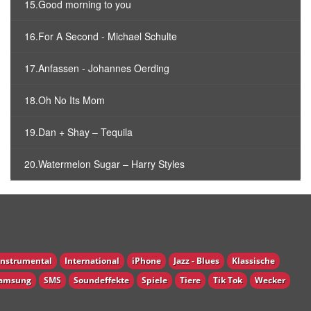
15.Good morning to you
16.For A Second - Michael Schulte
17.Anfassen - Johannes Oerding
18.Oh No Its Mom
19.Dan + Shay – Tequila
20.Watermelon Sugar – Harry Styles
Instrumental
International
iPhone
Jazz - Blues
Klassische
amsung
SMS
Soundeffekte
Spiele
Tiere
Tik Tok
Wecker