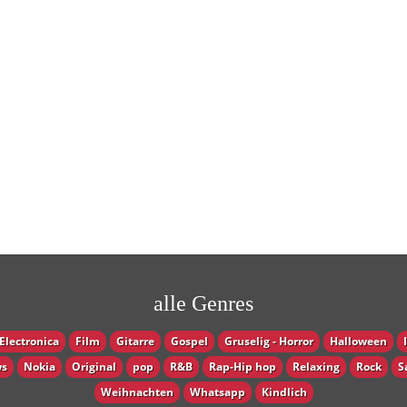
alle Genres
Electronica
Film
Gitarre
Gospel
Gruselig - Horror
Halloween
s
Nokia
Original
pop
R&B
Rap-Hip hop
Relaxing
Rock
S
Weihnachten
Whatsapp
Кindlich