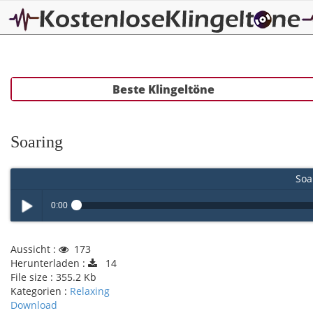
Beste Klingeltöne
Soaring
Soa
0:00
Play /
Aussicht :
173
Herunterladen :
14
File size :
355.2 Kb
Kategorien :
Relaxing
Download