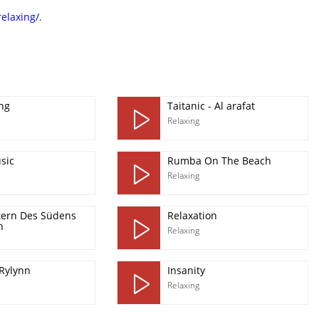
relaxing/
.
ng
Taitanic - Al arafat
Relaxing
sic
Rumba On The Beach
Relaxing
tern Des Südens
Relaxation
n
Relaxing
 Rylynn
Insanity
Relaxing