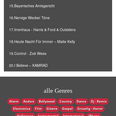
15.Bayerisches Amtsgericht
16.Nervige Wecker Töne
17.Irrenhaus - Harris & Ford & Outsiders
18.Heute Nacht Für Immer – Maite Kelly
19.Control - Zoë Wees
20.I Believe – KAMRAD
alle Genres
Alarm
Anders
Bollywood
Country
Dance
Dj - Remix
Electronica
Film
Gitarre
Gospel
Gruselig - Horror
Halloween
Instrumental
International
iPhone