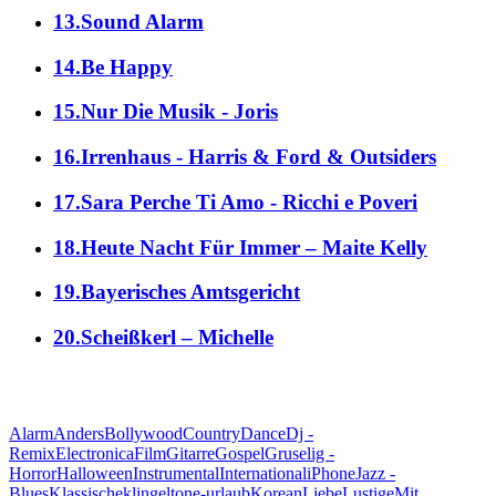
13.Sound Alarm
14.Be Happy
15.Nur Die Musik - Joris
16.Irrenhaus - Harris & Ford & Outsiders
17.Sara Perche Ti Amo - Ricchi e Poveri
18.Heute Nacht Für Immer – Maite Kelly
19.Bayerisches Amtsgericht
20.Scheißkerl – Michelle
alle Genres
Alarm
Anders
Bollywood
Country
Dance
Dj -
Remix
Electronica
Film
Gitarre
Gospel
Gruselig -
Horror
Halloween
Instrumental
International
iPhone
Jazz -
Blues
Klassische
klingeltone-urlaub
Korean
Liebe
Lustige
Mit