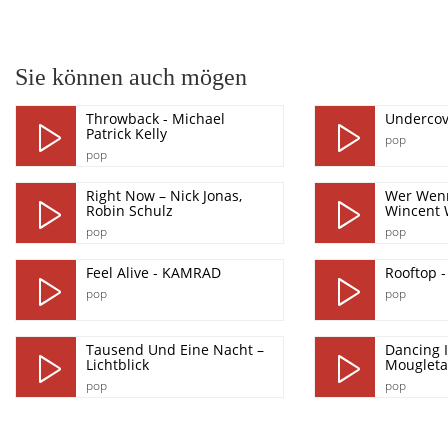
pause
Sie können auch mögen
Throwback - Michael
Undercov
Patrick Kelly
pop
pop
Right Now – Nick Jonas,
Wer Wenn
Robin Schulz
Wincent 
pop
pop
Feel Alive - KAMRAD
Rooftop -
pop
pop
Tausend Und Eine Nacht –
Dancing I
Lichtblick
Mougleta
pop
pop