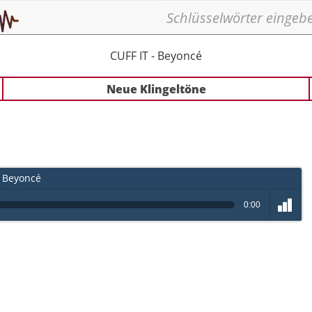
CUFF IT - Beyoncé
Neue Klingeltöne
- Beyoncé
0:00
volume