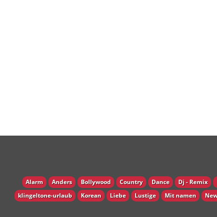
Alarm
Anders
Bollywood
Country
Dance
Dj - Remix
klingeltone-urlaub
Korean
Liebe
Lustige
Mit namen
New