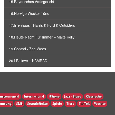
15.Bayerisches Amtsgericht
16.Nervige Wecker Töne
17.Irrenhaus - Harris & Ford & Outsiders
18.Heute Nacht Für Immer – Maite Kelly
19.Control - Zoë Wees
20.I Believe – KAMRAD
Instrumental
International
iPhone
Jazz - Blues
Klassische
amsung
SMS
Soundeffekte
Spiele
Tiere
Tik Tok
Wecker