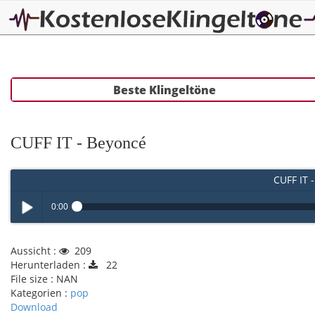
Beste Klingeltöne
CUFF IT - Beyoncé
CUFF IT 
0:00
Play /
Aussicht :
209
Herunterladen :
22
File size :
NAN
Kategorien :
pop
Download