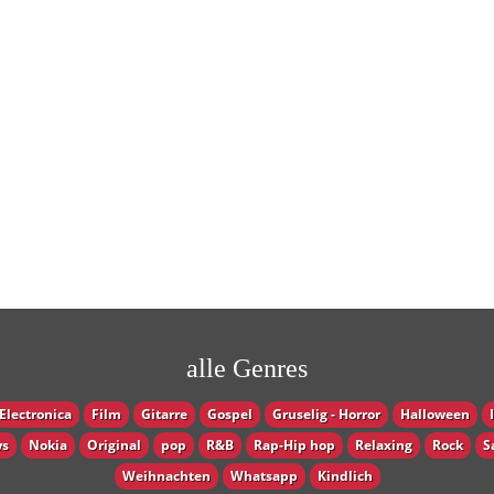
alle Genres
Electronica
Film
Gitarre
Gospel
Gruselig - Horror
Halloween
s
Nokia
Original
pop
R&B
Rap-Hip hop
Relaxing
Rock
S
Weihnachten
Whatsapp
Кindlich