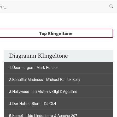
Se
Top Klingeltöne
Diagramm Klingeltöne
1.Übermorgen - Mark Forster
2.Beautiful Madness - Michael Patrick Kelly
3.Hollywood - La Vision & Gigi D’Agostino
4.Der Hellste Stern - DJ Ötzi
5.Komet - Udo Lindenberg & Apache 207