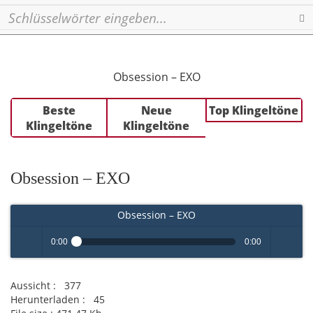
Se
Obsession – EXO
Beste
Neue
Top Klingeltöne
Klingeltöne
Klingeltöne
Obsession – EXO
Obsession – EXO
0:00
0:00
Play /
volume
Aussicht :
377
Herunterladen :
45