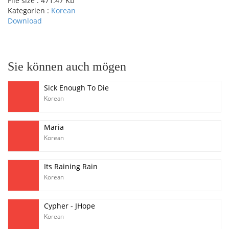
File size :
471.47 Kb
Kategorien :
Korean
Download
pause
Sie können auch mögen
Sick Enough To Die
Korean
Maria
Korean
Its Raining Rain
Korean
Cypher - JHope
Korean