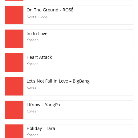
On The Ground - ROSÉ
Korean
,
pop
Im In Love
Korean
Heart Attack
Korean
Let’s Not Fall In Love – BigBang
Korean
I Know – YangPa
Korean
Holiday - Tara
Korean