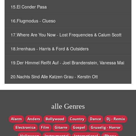
15.El Conder Pasa
16.Flugmodus - Clueso
17.Where Are You Now - Lost Frequencies & Calum Scott
18.Irrenhaus - Harris & Ford & Outsiders
19.Der Himmel Reißt Auf - Joel Brandenstein, Vanessa Mai
20.Nachts Sind Alle Katzen Grau - Kerstin Ott
alle Genres
Alarm
Anders
Bollywood
Country
Dance
Dj - Remix
Electronica
Film
Gitarre
Gospel
Gruselig - Horror
Halloween
Instrumental
International
iPhone