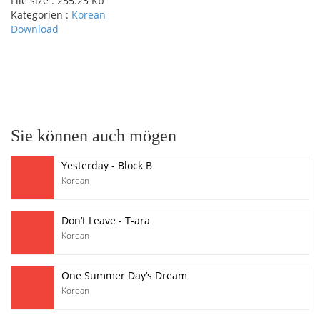
File size :
255.23 Kb
Kategorien :
Korean
Download
pause
Sie können auch mögen
Yesterday - Block B
Korean
Don’t Leave - T-ara
Korean
One Summer Day’s Dream
Korean