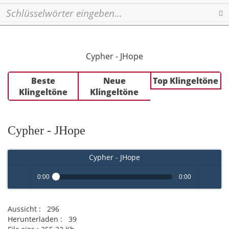
Se
Cypher - JHope
Beste
Neue
Top Klingeltöne
Klingeltöne
Klingeltöne
Cypher - JHope
Cypher - JHope
0:00
0:00
Play /
volume
Aussicht :
296
Herunterladen :
39