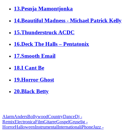
13.Pesnja Mamontjonka
14.Beautiful Madness - Michael Patrick Kelly
15.Thunderstruck ACDC
16.Deck The Halls – Pentatonix
17.Smooth Email
18.I Cant Be
19.Horror Ghost
20.Black Betty
alle Genres
Alarm
Anders
Bollywood
Country
Dance
Dj -
Remix
Electronica
Film
Gitarre
Gospel
Gruselig -
Horror
Halloween
Instrumental
International
iPhone
Jazz -