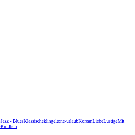
e
Jazz - Blues
Klassische
klingeltone-urlaub
Korean
Liebe
Lustige
Mit
p
Кindlich