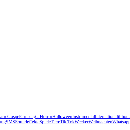
alle Genres
arre
Gospel
Gruselig - Horror
Halloween
Instrumental
International
iPhon
ung
SMS
Soundeffekte
Spiele
Tiere
Tik Tok
Wecker
Weihnachten
Whatsap