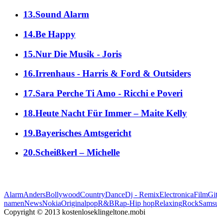
13.Sound Alarm
14.Be Happy
15.Nur Die Musik - Joris
16.Irrenhaus - Harris & Ford & Outsiders
17.Sara Perche Ti Amo - Ricchi e Poveri
18.Heute Nacht Für Immer – Maite Kelly
19.Bayerisches Amtsgericht
20.Scheißkerl – Michelle
Alarm
Anders
Bollywood
Country
Dance
Dj - Remix
Electronica
Film
Git
namen
News
Nokia
Original
pop
R&B
Rap-Hip hop
Relaxing
Rock
Sams
Copyright © 2013 kostenloseklingeltone.mobi