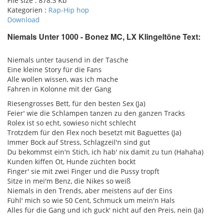
File size :
878.3 Kb
Kategorien :
Rap-Hip hop
Download
Niemals Unter 1000 - Bonez MC, LX Klingeltöne Text:
pause
Niemals unter tausend in der Tasche
Eine kleine Story für die Fans
Alle wollen wissen, was ich mache
Fahren in Kolonne mit der Gang
Riesengrosses Bett, für den besten Sex (Ja)
Feier' wie die Schlampen tanzen zu den ganzen Tracks
Rolex ist so echt, sowieso nicht schlecht
Trotzdem für den Flex noch besetzt mit Baguettes (Ja)
Immer Bock auf Stress, Schlagzeil'n sind gut
Du bekommst ein'n Stich, ich hab' nix damit zu tun (Hahaha)
Kunden kiffen Ot, Hunde züchten bockt
Finger' sie mit zwei Finger und die Pussy tropft
Sitze in mei'm Benz, die Nikes so weiß
Niemals in den Trends, aber meistens auf der Eins
Fühl' mich so wie 50 Cent, Schmuck um mein'n Hals
Alles für die Gang und ich guck' nicht auf den Preis, nein (Ja)