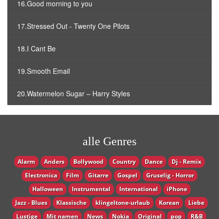
16.Good morning to you
17.Stressed Out - Twenty One Pilots
18.I Cant Be
19.Smooth Email
20.Watermelon Sugar – Harry Styles
alle Genres
Alarm
Anders
Bollywood
Country
Dance
Dj - Remix
Electronica
Film
Gitarre
Gospel
Gruselig - Horror
Halloween
Instrumental
International
iPhone
Jazz - Blues
Klassische
klingeltone-urlaub
Korean
Liebe
Lustige
Mit namen
News
Nokia
Original
pop
R&B