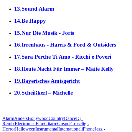
13.Sound Alarm
14.Be Happy
15.Nur Die Musik - Joris
16.Irrenhaus - Harris & Ford & Outsiders
17.Sara Perche Ti Amo - Ricchi e Poveri
18.Heute Nacht Für Immer – Maite Kelly
19.Bayerisches Amtsgericht
20.Scheißkerl – Michelle
alle Genres
Alarm
Anders
Bollywood
Country
Dance
Dj -
Remix
Electronica
Film
Gitarre
Gospel
Gruselig -
Horror
Halloween
Instrumental
International
iPhone
Jazz -