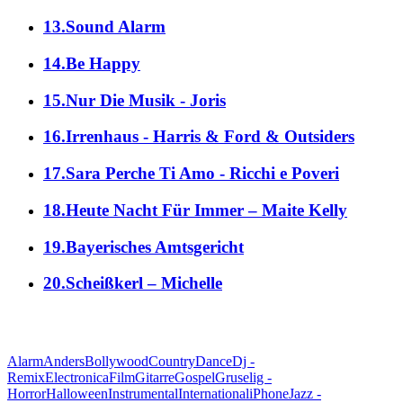
13.Sound Alarm
14.Be Happy
15.Nur Die Musik - Joris
16.Irrenhaus - Harris & Ford & Outsiders
17.Sara Perche Ti Amo - Ricchi e Poveri
18.Heute Nacht Für Immer – Maite Kelly
19.Bayerisches Amtsgericht
20.Scheißkerl – Michelle
alle Genres
Alarm
Anders
Bollywood
Country
Dance
Dj -
Remix
Electronica
Film
Gitarre
Gospel
Gruselig -
Horror
Halloween
Instrumental
International
iPhone
Jazz -