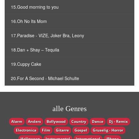
15.Good morning to you
16.Oh No Its Mom
17.Paradise - VIZE, Joker Bra, Leony
18.Dan + Shay – Tequila
19.Cuppy Cake
20.For A Second - Michael Schulte
alle Genres
Alarm
Anders
Bollywood
Country
Dance
Dj - Remix
Electronica
Film
Gitarre
Gospel
Gruselig - Horror
Halloween
Instrumental
International
iPhone