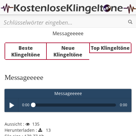
Se
Messageeeee
Beste
Neue
Top Klingeltöne
Klingeltöne
Klingeltöne
Messageeeee
Messageeeee
0:00
0:00
Play /
Aussicht :
135
Herunterladen :
13