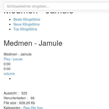
Medmen - Jamule
Beste Klingeltöne
Neue Klingeltöne
Top Klingeltöne
Medmen - Jamule
Medmen - Jamule
Play / pause
0:00
0:00
volume
Aussicht :
525
Herunterladen :
66
File size :
828.29 Kb
Kategorien :
Rap-Hip hop