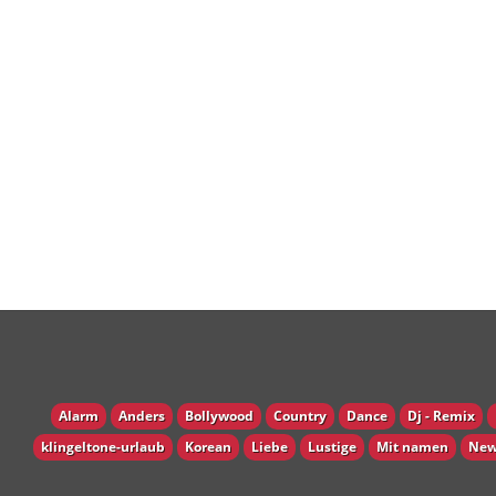
Alarm
Anders
Bollywood
Country
Dance
Dj - Remix
klingeltone-urlaub
Korean
Liebe
Lustige
Mit namen
New