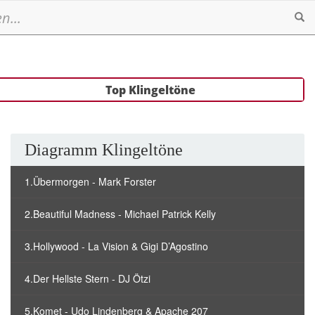
Se
Top Klingeltöne
Diagramm Klingeltöne
1.Übermorgen - Mark Forster
2.Beautiful Madness - Michael Patrick Kelly
3.Hollywood - La Vision & Gigi D’Agostino
4.Der Hellste Stern - DJ Ötzi
5.Komet - Udo Lindenberg & Apache 207