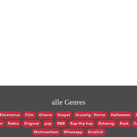
alle Genres
Electronica
Film
Gitarre
Gospel
Gruselig - Horror
Halloween
s
Nokia
Original
pop
R&B
Rap-Hip hop
Relaxing
Rock
S
Weihnachten
Whatsapp
Кindlich