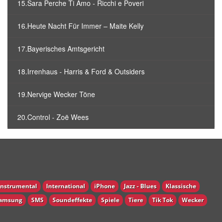
15.Sara Perche Ti Amo - Ricchi e Poveri
16.Heute Nacht Für Immer – Maite Kelly
17.Bayerisches Amtsgericht
18.Irrenhaus - Harris & Ford & Outsiders
19.Nervige Wecker Töne
20.Control - Zoë Wees
Instrumental
International
iPhone
Jazz - Blues
Klassische
amsung
SMS
Soundeffekte
Spiele
Tiere
Tik Tok
Wecker