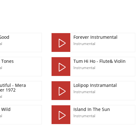
 Good
Forever Instrumental
al
Instrumental
 Tones
Tum Hi Ho - Flute& Violin
al
Instrumental
tiful - Mera
Lolipop Instramantal
er 1972
Instrumental
al
 Wild
Island In The Sun
al
Instrumental