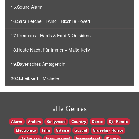
15.Sound Alarm
16.Sara Perche Ti Amo - Ricchi e Poveri
17.Irrenhaus - Harris & Ford & Outsiders
18.Heute Nacht Für Immer – Maite Kelly
19.Bayerisches Amtsgericht
20.Scheißkerl – Michelle
alle Genres
Alarm
Anders
Bollywood
Country
Dance
Dj - Remix
Electronica
Film
Gitarre
Gospel
Gruselig - Horror
Halloween
Instrumental
International
iPhone