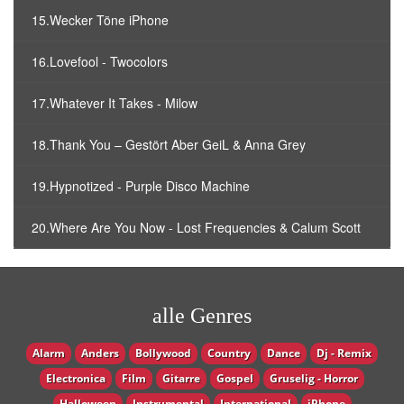
15.Wecker Töne iPhone
16.Lovefool - Twocolors
17.Whatever It Takes - Milow
18.Thank You – Gestört Aber GeiL & Anna Grey
19.Hypnotized - Purple Disco Machine
20.Where Are You Now - Lost Frequencies & Calum Scott
alle Genres
Alarm
Anders
Bollywood
Country
Dance
Dj - Remix
Electronica
Film
Gitarre
Gospel
Gruselig - Horror
Halloween
Instrumental
International
iPhone