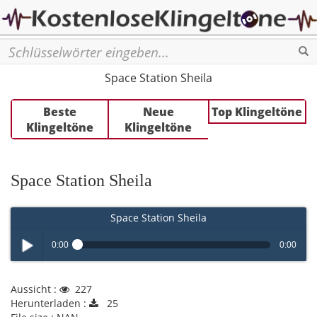
Se
Space Station Sheila
Beste
Neue
Top Klingeltöne
Klingeltöne
Klingeltöne
Space Station Sheila
Space Station Sheila
0:00
0:00
Play /
Aussicht :
227
Herunterladen :
25