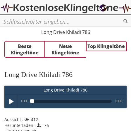
Se
Long Drive Khiladi 786
Beste
Neue
Top Klingeltöne
Klingeltöne
Klingeltöne
Long Drive Khiladi 786
Long Drive Khiladi 786
0:00
0:00
Play /
Aussicht :
412
Herunterladen :
76