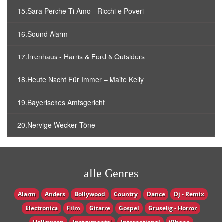
15.Sara Perche Ti Amo - Ricchi e Poveri
16.Sound Alarm
17.Irrenhaus - Harris & Ford & Outsiders
18.Heute Nacht Für Immer – Maite Kelly
19.Bayerisches Amtsgericht
20.Nervige Wecker Töne
alle Genres
Alarm
Anders
Bollywood
Country
Dance
Dj - Remix
Electronica
Film
Gitarre
Gospel
Gruselig - Horror
Halloween
Instrumental
International
iPhone