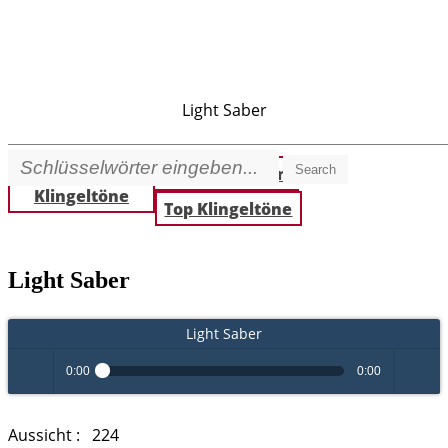
Light Saber
Search
Beste
Neue Klingeltöne
Klingeltöne
Top Klingeltöne
Light Saber
Light Saber
0:00
0:00
Play /
volume
Aussicht :
224