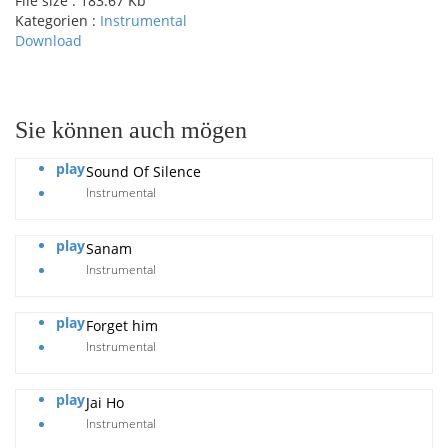
File size :
183.67 Kb
Kategorien :
Instrumental
Download
pause
Sie können auch mögen
play
Sound Of Silence
Instrumental
play
Sanam
Instrumental
play
Forget him
Instrumental
play
Jai Ho
Instrumental