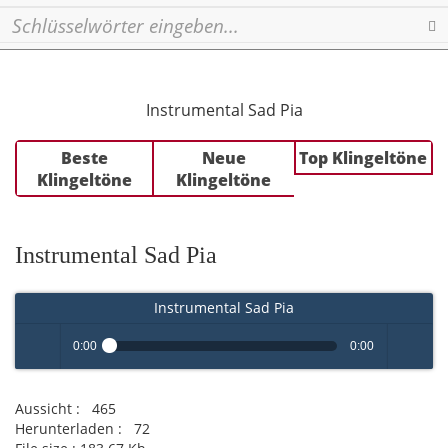
Se
Instrumental Sad Pia
Beste
Neue
Top Klingeltöne
Klingeltöne
Klingeltöne
Instrumental Sad Pia
Instrumental Sad Pia
0:00
0:00
Play /
volume
Aussicht :
465
Herunterladen :
72