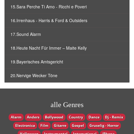
15.Sara Perche Ti Amo - Ricchi e Poveri
16.Irrenhaus - Harris & Ford & Outsiders
17.Sound Alarm
18.Heute Nacht Für Immer – Maite Kelly
19.Bayerisches Amtsgericht
20.Nervige Wecker Töne
alle Genres
Alarm
Anders
Bollywood
Country
Dance
Dj - Remix
Electronica
Film
Gitarre
Gospel
Gruselig - Horror
Halloween
Instrumental
International
iPhone