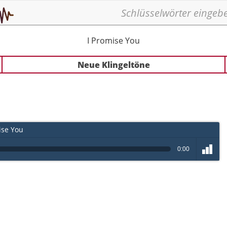
I Promise You
Neue Klingeltöne
ise You
0:00
volume