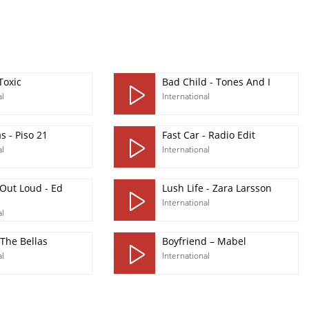
Toxic
Bad Child - Tones And I
al
International
 - Piso 21
Fast Car - Radio Edit
al
International
Out Loud - Ed
Lush Life - Zara Larsson
International
al
 The Bellas
Boyfriend – Mabel
al
International