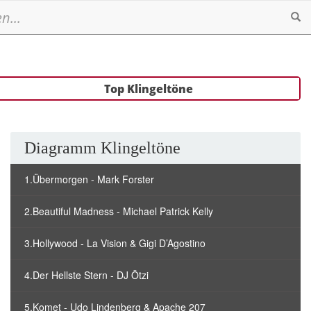
Se
Top Klingeltöne
Diagramm Klingeltöne
1.Übermorgen - Mark Forster
2.Beautiful Madness - Michael Patrick Kelly
3.Hollywood - La Vision & Gigi D’Agostino
4.Der Hellste Stern - DJ Ötzi
5.Komet - Udo Lindenberg & Apache 207