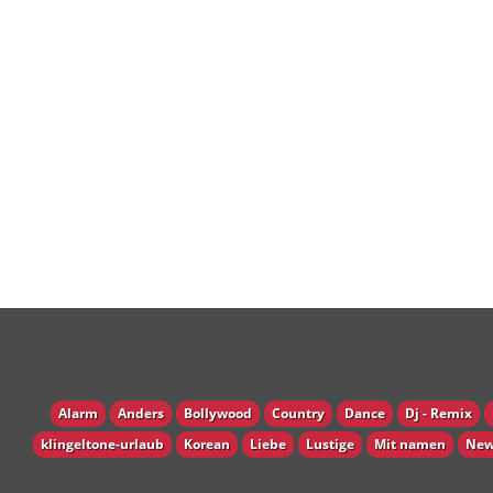
Alarm
Anders
Bollywood
Country
Dance
Dj - Remix
klingeltone-urlaub
Korean
Liebe
Lustige
Mit namen
New