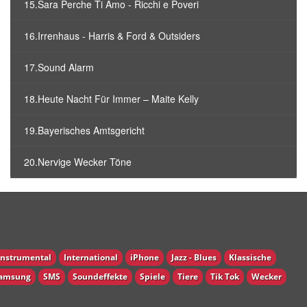
15.Sara Perche Ti Amo - Ricchi e Poveri
16.Irrenhaus - Harris & Ford & Outsiders
17.Sound Alarm
18.Heute Nacht Für Immer – Maite Kelly
19.Bayerisches Amtsgericht
20.Nervige Wecker Töne
Instrumental
International
iPhone
Jazz - Blues
Klassische
amsung
SMS
Soundeffekte
Spiele
Tiere
Tik Tok
Wecker