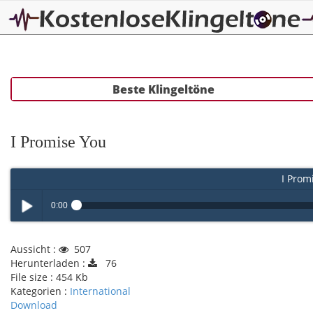
Beste Klingeltöne
I Promise You
I Prom
0:00
Play /
Aussicht :
507
Herunterladen :
76
File size :
454 Kb
Kategorien :
International
Download