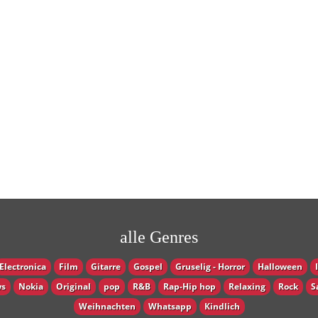
alle Genres
Electronica
Film
Gitarre
Gospel
Gruselig - Horror
Halloween
s
Nokia
Original
pop
R&B
Rap-Hip hop
Relaxing
Rock
S
Weihnachten
Whatsapp
Кindlich