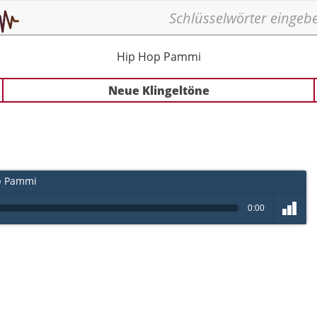
Hip Hop Pammi
Neue Klingeltöne
p Pammi
0:00
volume