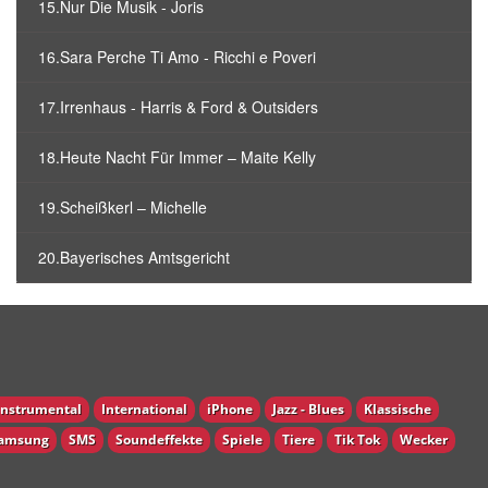
15.Nur Die Musik - Joris
16.Sara Perche Ti Amo - Ricchi e Poveri
17.Irrenhaus - Harris & Ford & Outsiders
18.Heute Nacht Für Immer – Maite Kelly
19.Scheißkerl – Michelle
20.Bayerisches Amtsgericht
Instrumental
International
iPhone
Jazz - Blues
Klassische
amsung
SMS
Soundeffekte
Spiele
Tiere
Tik Tok
Wecker