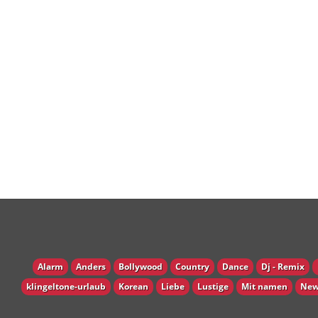
Alarm
Anders
Bollywood
Country
Dance
Dj - Remix
klingeltone-urlaub
Korean
Liebe
Lustige
Mit namen
New