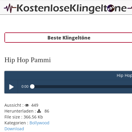
Beste Klingeltöne
Hip Hop Pammi
Hip Ho
0:00
Play /
Aussicht :
449
Herunterladen :
86
File size :
366.56 Kb
Kategorien :
Bollywood
Download