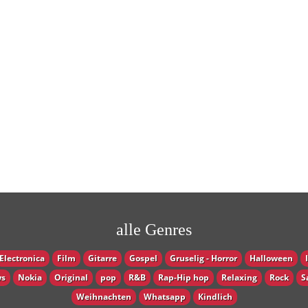
alle Genres
Electronica
Film
Gitarre
Gospel
Gruselig - Horror
Halloween
s
Nokia
Original
pop
R&B
Rap-Hip hop
Relaxing
Rock
S
Weihnachten
Whatsapp
Кindlich