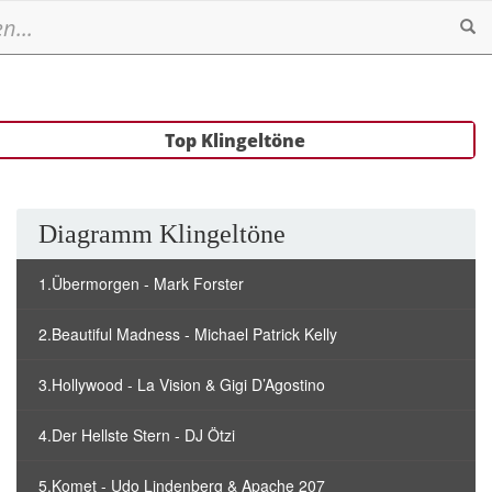
Se
Top Klingeltöne
Diagramm Klingeltöne
1.Übermorgen - Mark Forster
2.Beautiful Madness - Michael Patrick Kelly
3.Hollywood - La Vision & Gigi D’Agostino
4.Der Hellste Stern - DJ Ötzi
5.Komet - Udo Lindenberg & Apache 207