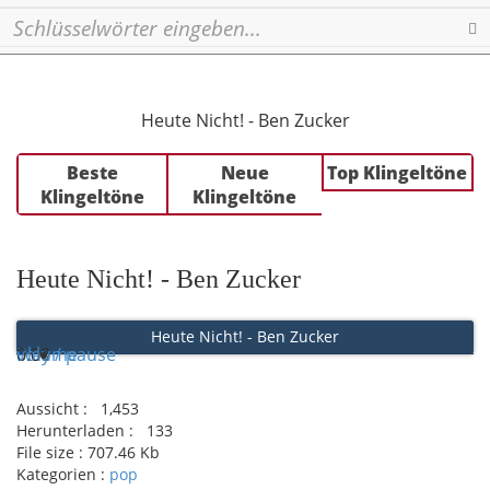
Se
Heute Nicht! - Ben Zucker
Beste
Neue
Top Klingeltöne
Klingeltöne
Klingeltöne
Heute Nicht! - Ben Zucker
Heute Nicht! - Ben Zucker
Play / pause
0:00
0:00
volume
Aussicht :
1,453
Herunterladen :
133
File size :
707.46 Kb
Kategorien :
pop