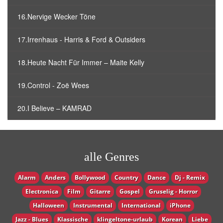
16.Nervige Wecker Töne
17.Irrenhaus - Harris & Ford & Outsiders
18.Heute Nacht Für Immer – Maite Kelly
19.Control - Zoë Wees
20.I Believe – KAMRAD
alle Genres
Alarm
Anders
Bollywood
Country
Dance
Dj - Remix
Electronica
Film
Gitarre
Gospel
Gruselig - Horror
Halloween
Instrumental
International
iPhone
Jazz - Blues
Klassische
klingeltone-urlaub
Korean
Liebe