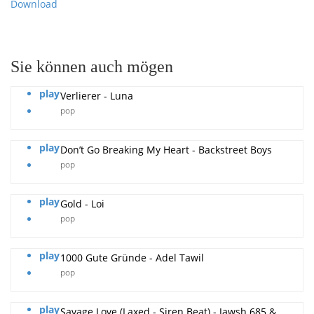
Download
Sie können auch mögen
play
Verlierer - Luna
pop
play
Don’t Go Breaking My Heart - Backstreet Boys
pop
play
Gold - Loi
pop
play
1000 Gute Gründe - Adel Tawil
pop
play
Savage Love (Laxed - Siren Beat) - Jawsh 685 &