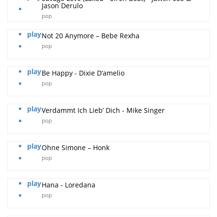
Jason Derulo
pop
play
Not 20 Anymore – Bebe Rexha
pop
play
Be Happy - Dixie D’amelio
pop
play
Verdammt Ich Lieb’ Dich - Mike Singer
pop
play
Ohne Simone – Honk
pop
play
Hana - Loredana
pop