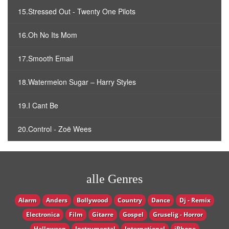
15.Stressed Out - Twenty One Pilots
16.Oh No Its Mom
17.Smooth Email
18.Watermelon Sugar – Harry Styles
19.I Cant Be
20.Control - Zoë Wees
alle Genres
Alarm
Anders
Bollywood
Country
Dance
Dj - Remix
Electronica
Film
Gitarre
Gospel
Gruselig - Horror
Halloween
Instrumental
International
iPhone