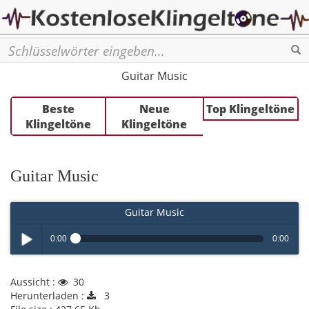
Se
Guitar Music
Beste
Neue
Top Klingeltöne
Klingeltöne
Klingeltöne
Guitar Music
Guitar Music
0:00
0:00
Play /
Aussicht :
30
Herunterladen :
3