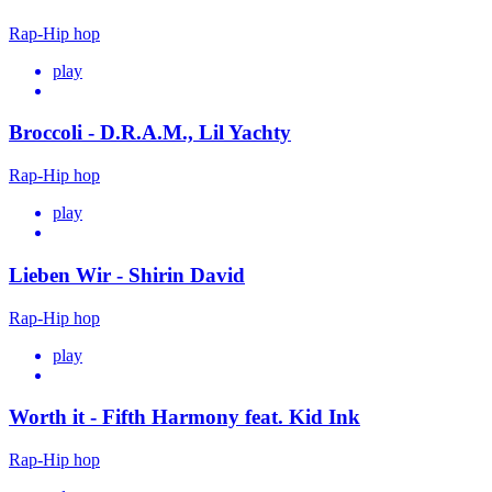
Rap-Hip hop
play
Broccoli - D.R.A.M., Lil Yachty
Rap-Hip hop
play
Lieben Wir - Shirin David
Rap-Hip hop
play
Worth it - Fifth Harmony feat. Kid Ink
Rap-Hip hop