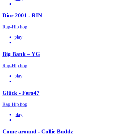
Dior 2001 - RIN
Rap-Hip hop
play
Big Bank – YG
Rap-Hip hop
play
Glück - Fero47
Rap-Hip hop
play
Come around - Collie Buddz