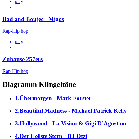
play
Bad and Boujee - Migos
Rap-Hip hop
play
Zuhause 257ers
Rap-Hip hop
Diagramm Klingeltöne
1.Übermorgen - Mark Forster
2.Beautiful Madness - Michael Patrick Kelly
3.Hollywood - La Vision & Gigi D’Agostino
4.Der Hellste Stern - DJ Ötzi