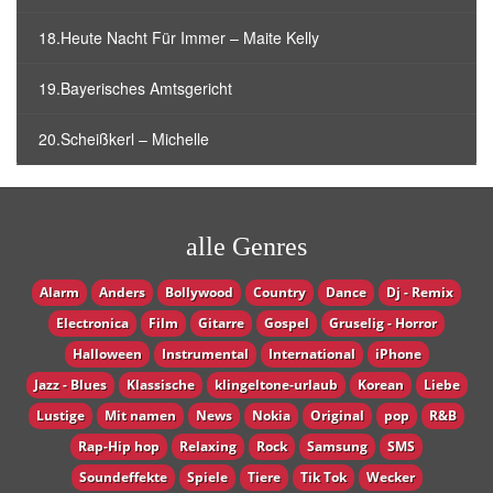
18.Heute Nacht Für Immer – Maite Kelly
19.Bayerisches Amtsgericht
20.Scheißkerl – Michelle
alle Genres
Alarm
Anders
Bollywood
Country
Dance
Dj - Remix
Electronica
Film
Gitarre
Gospel
Gruselig - Horror
Halloween
Instrumental
International
iPhone
Jazz - Blues
Klassische
klingeltone-urlaub
Korean
Liebe
Lustige
Mit namen
News
Nokia
Original
pop
R&B
Rap-Hip hop
Relaxing
Rock
Samsung
SMS
Soundeffekte
Spiele
Tiere
Tik Tok
Wecker