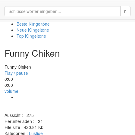
Funny Chiken
Sear
Beste Klingeltöne
Neue Klingeltöne
Top Klingeltöne
Funny Chiken
Funny Chiken
Play / pause
0:00
0:00
volume
Aussicht :
275
Herunterladen :
24
File size :
420.81 Kb
Kategorien :
Lustige