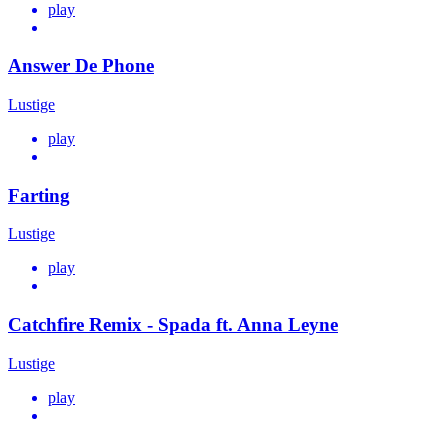
play
Answer De Phone
Lustige
play
Farting
Lustige
play
Catchfire Remix - Spada ft. Anna Leyne
Lustige
play