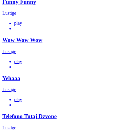
Funny Funny
Lustige
play
Wow Wow Wow
Lustige
play
Yehaaa
Lustige
play
Telefono Tutaj Dzvone
Lustige