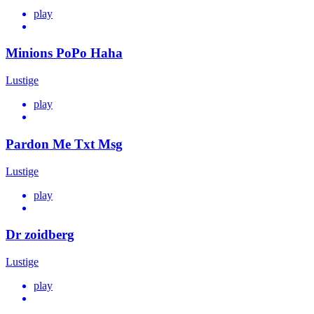
play
Minions PoPo Haha
Lustige
play
Pardon Me Txt Msg
Lustige
play
Dr zoidberg
Lustige
play