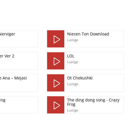
Nerviger
Niesen Ton Download
Lustige
r Ver 2
LOL
Lustige
e Ana – Mejasi
Ot Chekushki
Lustige
ing
The ding dong song - Crazy
Frog
Lustige