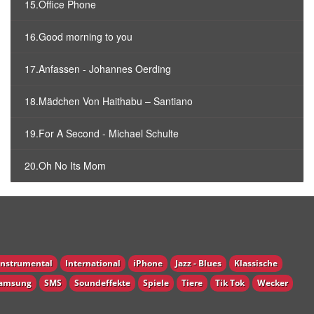
15.Office Phone
16.Good morning to you
17.Anfassen - Johannes Oerding
18.Mädchen Von Haithabu – Santiano
19.For A Second - Michael Schulte
20.Oh No Its Mom
Instrumental
International
iPhone
Jazz - Blues
Klassische
amsung
SMS
Soundeffekte
Spiele
Tiere
Tik Tok
Wecker