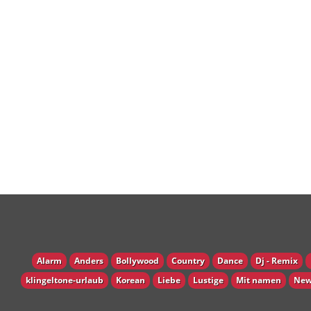
Alarm
Anders
Bollywood
Country
Dance
Dj - Remix
klingeltone-urlaub
Korean
Liebe
Lustige
Mit namen
New