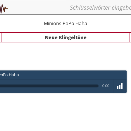
Minions PoPo Haha
Neue Klingeltöne
PoPo Haha
0:00
volume