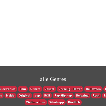
alle Genres
Electronica
Film
Gitarre
Gospel
Gruselig - Horror
Halloween
s
Nokia
Original
pop
R&B
Rap-Hip hop
Relaxing
Rock
S
Weihnachten
Whatsapp
Кindlich