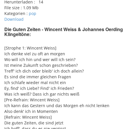
Herunterladen :
14
File size :
1.09 Mb
Kategorien :
pop
Download
Die Guten Zeiten - Wincent Weiss & Johannes Oerding
Klingeltöne:
pause
[Strophe 1: Wincent Weiss]
Ich denke viel zu oft an morgen
Wo will ich hin und wer will ich sein?
Ist meine Zukunft schon geschrieben?
Treff' ich dich oder bleib' ich doch allein?
Es sind die immer gleichen Fragen
Ich schlafe wieder mal nicht ein
Ey, find' ich Liebe? Find' ich Frieden?
Was ich weiß? Dass ich gar nichts weiß
[Pre-Refrain: Wincent Weiss]
Ich kann das Gestern und das Morgen eh nicht lenken
Also denk' ich in Momenten
[Refrain: Wincent Weiss]
Die guten Zeiten, die sind jetzt
Ich hoff', dass du es nie vergisst