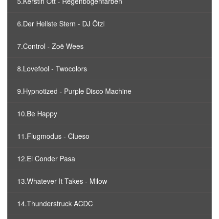
5.Kerstin Ott - Regenbogenfarben
6.Der Hellste Stern - DJ Ötzi
7.Control - Zoë Wees
8.Lovefool - Twocolors
9.Hypnotized - Purple Disco Machine
10.Be Happy
11.Flugmodus - Clueso
12.El Conder Pasa
13.Whatever It Takes - Milow
14.Thunderstruck ACDC