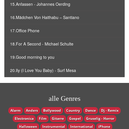
15.Anfassen - Johannes Oerding
16.Mädchen Von Haithabu – Santiano
17.Office Phone
18.For A Second - Michael Schulte
19.Good morning to you
20.Ily (I Love You Baby) - Surf Mesa
alle Genres
Alarm
Anders
Bollywood
Country
Dance
Dj - Remix
Electronica
Film
Gitarre
Gospel
Gruselig - Horror
Halloween
Instrumental
International
iPhone