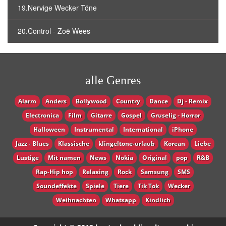
19.Nervige Wecker Töne
20.Control - Zoë Wees
alle Genres
Alarm
Anders
Bollywood
Country
Dance
Dj - Remix
Electronica
Film
Gitarre
Gospel
Gruselig - Horror
Halloween
Instrumental
International
iPhone
Jazz - Blues
Klassische
klingeltone-urlaub
Korean
Liebe
Lustige
Mit namen
News
Nokia
Original
pop
R&B
Rap-Hip hop
Relaxing
Rock
Samsung
SMS
Soundeffekte
Spiele
Tiere
Tik Tok
Wecker
Weihnachten
Whatsapp
Кindlich