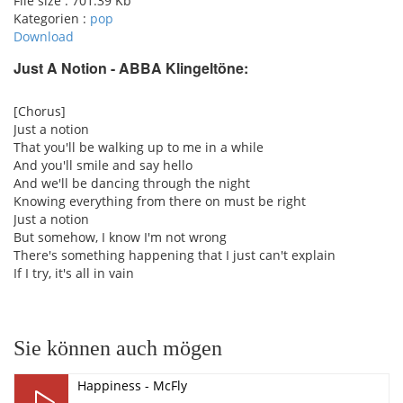
File size :
701.39 Kb
Kategorien :
pop
Download
Just A Notion - ABBA Klingeltöne:
pause
[Chorus]
Just a notion
That you'll be walking up to me in a while
And you'll smile and say hello
And we'll be dancing through the night
Knowing everything from there on must be right
Just a notion
But somehow, I know I'm not wrong
There's something happening that I just can't explain
If I try, it's all in vain
Sie können auch mögen
Happiness - McFly