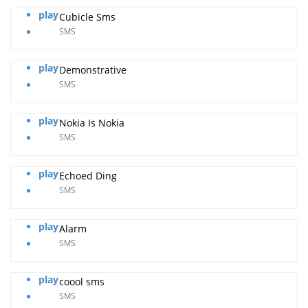
play
Cubicle Sms
SMS
play
Demonstrative
SMS
play
Nokia Is Nokia
SMS
play
Echoed Ding
SMS
play
Alarm
SMS
play
coool sms
SMS