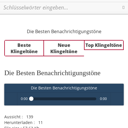
Se
Die Besten Benachrichtigungstöne
Beste
Neue
Top Klingeltöne
Klingeltöne
Klingeltöne
Die Besten Benachrichtigungstöne
Die Besten Benachrichtigungstöne
0:00
0:00
Play /
volume
Aussicht :
139
Herunterladen :
11