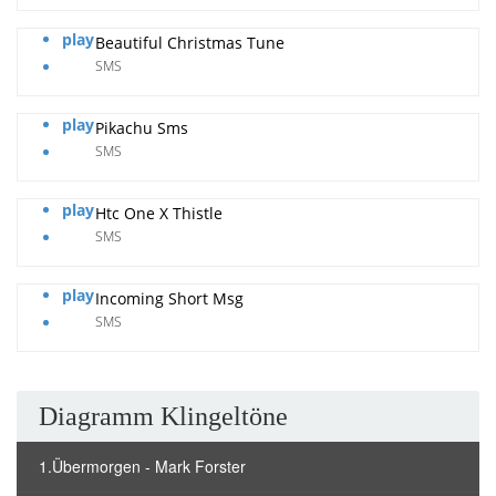
play
Beautiful Christmas Tune
SMS
play
Pikachu Sms
SMS
play
Htc One X Thistle
SMS
play
Incoming Short Msg
SMS
Diagramm Klingeltöne
1.Übermorgen - Mark Forster