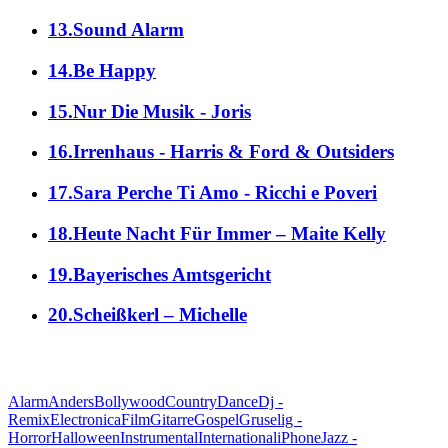
13.Sound Alarm
14.Be Happy
15.Nur Die Musik - Joris
16.Irrenhaus - Harris & Ford & Outsiders
17.Sara Perche Ti Amo - Ricchi e Poveri
18.Heute Nacht Für Immer – Maite Kelly
19.Bayerisches Amtsgericht
20.Scheißkerl – Michelle
alle Genres
Alarm
Anders
Bollywood
Country
Dance
Dj -
Remix
Electronica
Film
Gitarre
Gospel
Gruselig -
Horror
Halloween
Instrumental
International
iPhone
Jazz -