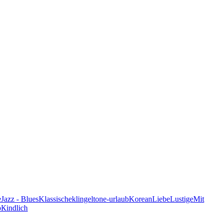
e
Jazz - Blues
Klassische
klingeltone-urlaub
Korean
Liebe
Lustige
Mit
p
Кindlich