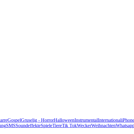
alle Genres
arre
Gospel
Gruselig - Horror
Halloween
Instrumental
International
iPhon
ung
SMS
Soundeffekte
Spiele
Tiere
Tik Tok
Wecker
Weihnachten
Whatsap