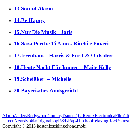
13.Sound Alarm
14.Be Happy
15.Nur Die Musik - Joris
16.Sara Perche Ti Amo - Ricchi e Poveri
17.Irrenhaus - Harris & Ford & Outsiders
18.Heute Nacht Für Immer – Maite Kelly
19.Scheißkerl – Michelle
20.Bayerisches Amtsgericht
Alarm
Anders
Bollywood
Country
Dance
Dj - Remix
Electronica
Film
Git
namen
News
Nokia
Original
pop
R&B
Rap-Hip hop
Relaxing
Rock
Sams
Copyright © 2013 kostenloseklingeltone.mobi