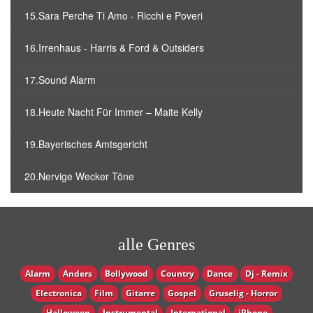
15.Sara Perche Ti Amo - Ricchi e Poveri
16.Irrenhaus - Harris & Ford & Outsiders
17.Sound Alarm
18.Heute Nacht Für Immer – Maite Kelly
19.Bayerisches Amtsgericht
20.Nervige Wecker Töne
alle Genres
Alarm
Anders
Bollywood
Country
Dance
Dj - Remix
Electronica
Film
Gitarre
Gospel
Gruselig - Horror
Halloween
Instrumental
International
iPhone