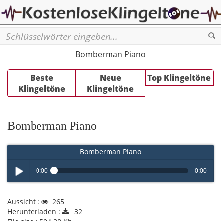
Se
Bomberman Piano
Beste
Neue
Top Klingeltöne
Klingeltöne
Klingeltöne
Bomberman Piano
Bomberman Piano
0:00
0:00
Play /
Aussicht :
265
Herunterladen :
32