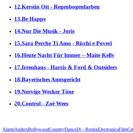
12.Kerstin Ott - Regenbogenfarben
13.Be Happy
14.Nur Die Musik - Joris
15.Sara Perche Ti Amo - Ricchi e Poveri
16.Heute Nacht Für Immer – Maite Kelly
17.Irrenhaus - Harris & Ford & Outsiders
18.Bayerisches Amtsgericht
19.Nervige Wecker Töne
20.Control - Zoë Wees
Alarm
Anders
Bollywood
Country
Dance
Dj - Remix
Electronica
Film
Git