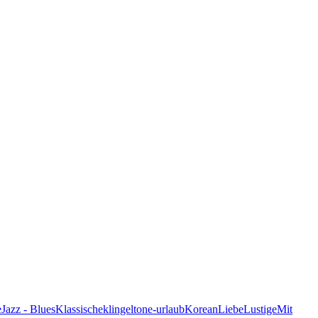
e
Jazz - Blues
Klassische
klingeltone-urlaub
Korean
Liebe
Lustige
Mit