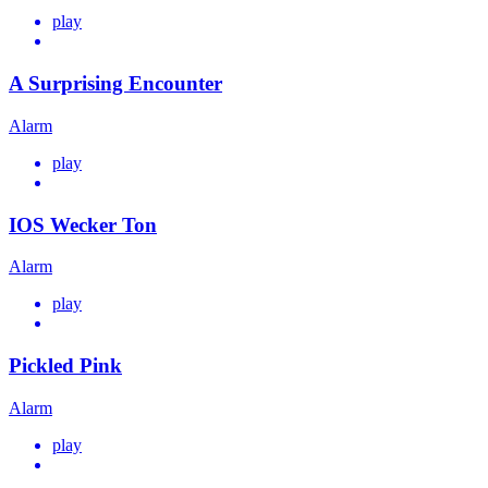
play
A Surprising Encounter
Alarm
play
IOS Wecker Ton
Alarm
play
Pickled Pink
Alarm
play