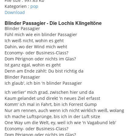
File size :
997.63 Kb
Kategorien :
pop
Download
Blinder Passagier - Die Lochis Klingeltöne
Blinder Passagier
Fühl mich wie ein blinder Passagier
pause
Ich weiß nicht, wohin es geht
Dahin, wo der Wind mich weht
Economy- oder Business-Class?
Dom Pérignon oder nichts im Glas?
Ist ganz egal, wohin es geht
Denn am Ende zählt: Du bist richtig da
Blinder Passagier
Ich glaub', ich bin 'n blinder Passagier
Ich verlier' mich grad, zwischen hier und da
Kaum gelandet und direkt 'n neues Ziel erfasst
Komm' ich mal in Fahrt, bin ich Forrest Gump
Nur am rennen, auch wenn ich nicht wirklich weiß, wolang
Ich mache Luftsprünge, bis ich in der Luft sitze
One Way um die Welt, ey, weil ich wie 'n Vagabund leb’
Economy- oder Business-Class?
Dom Pérignon oder nichts im Glas?