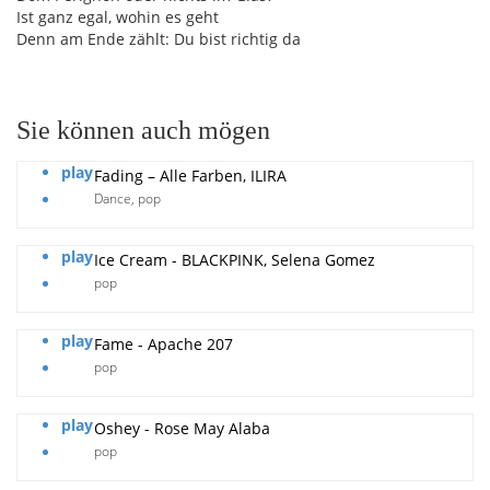
Ist ganz egal, wohin es geht
Denn am Ende zählt: Du bist richtig da
Sie können auch mögen
play
Fading – Alle Farben, ILIRA
Dance
,
pop
play
Ice Cream - BLACKPINK, Selena Gomez
pop
play
Fame - Apache 207
pop
play
Oshey - Rose May Alaba
pop