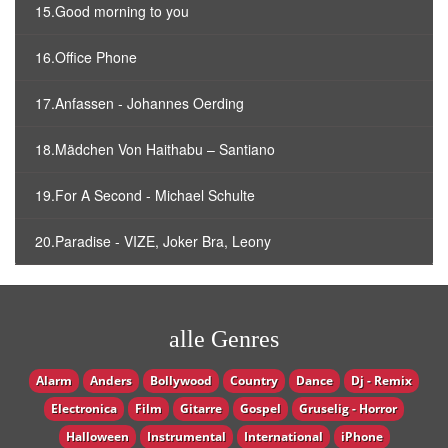
15.Good morning to you
16.Office Phone
17.Anfassen - Johannes Oerding
18.Mädchen Von Haithabu – Santiano
19.For A Second - Michael Schulte
20.Paradise - VIZE, Joker Bra, Leony
alle Genres
Alarm
Anders
Bollywood
Country
Dance
Dj - Remix
Electronica
Film
Gitarre
Gospel
Gruselig - Horror
Halloween
Instrumental
International
iPhone