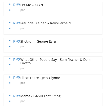
play
Let Me – ZAYN
pop
play
Freunde Bleiben – Revolverheld
pop
play
Shotgun - George Ezra
pop
play
What Other People Say - Sam Fischer & Demi
Lovato
pop
play
I’ll Be There - Jess Glynne
pop
play
Mama - GASHI Feat. Sting
pop