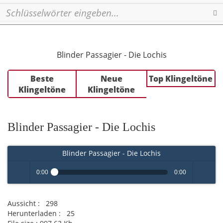
Se
Blinder Passagier - Die Lochis
Beste
Neue
Top Klingeltöne
Klingeltöne
Klingeltöne
Blinder Passagier - Die Lochis
Blinder Passagier - Die Lochis
0:00
0:00
Play /
volume
Aussicht :
298
Herunterladen :
25