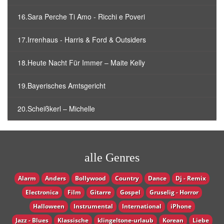
16.Sara Perche Ti Amo - Ricchi e Poveri
17.Irrenhaus - Harris & Ford & Outsiders
18.Heute Nacht Für Immer – Maite Kelly
19.Bayerisches Amtsgericht
20.Scheißkerl – Michelle
alle Genres
Alarm
Anders
Bollywood
Country
Dance
Dj - Remix
Electronica
Film
Gitarre
Gospel
Gruselig - Horror
Halloween
Instrumental
International
iPhone
Jazz - Blues
Klassische
klingeltone-urlaub
Korean
Liebe