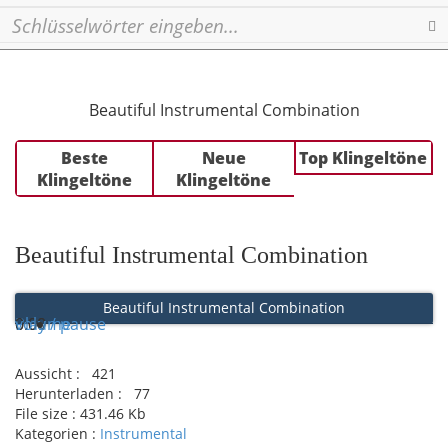
Se
Beautiful Instrumental Combination
Beste
Neue
Top Klingeltöne
Klingeltöne
Klingeltöne
Beautiful Instrumental Combination
Beautiful Instrumental Combination
Play / pause
0:00
0:00
volume
Aussicht :
421
Herunterladen :
77
File size :
431.46 Kb
Kategorien :
Instrumental