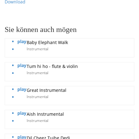
Download
Sie können auch mögen
play
Baby Elephant Walk
Instrumental
play
Tum hi ho - flute & violin
Instrumental
play
Great Instrumental
Instrumental
play
Aish Instrumental
Instrumental
play
Dil Cheez Tujhe Dedi