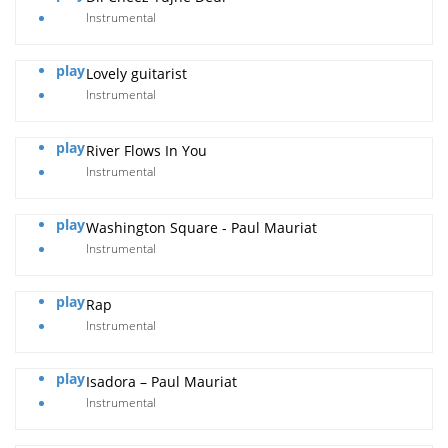
Instrumental
play
Lovely guitarist
Instrumental
play
River Flows In You
Instrumental
play
Washington Square - Paul Mauriat
Instrumental
play
Rap
Instrumental
play
Isadora – Paul Mauriat
Instrumental