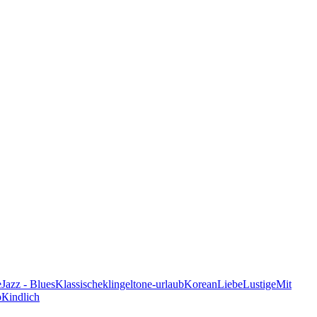
e
Jazz - Blues
Klassische
klingeltone-urlaub
Korean
Liebe
Lustige
Mit
p
Кindlich