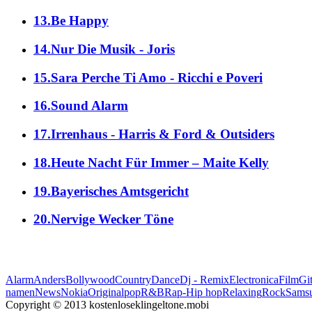
13.Be Happy
14.Nur Die Musik - Joris
15.Sara Perche Ti Amo - Ricchi e Poveri
16.Sound Alarm
17.Irrenhaus - Harris & Ford & Outsiders
18.Heute Nacht Für Immer – Maite Kelly
19.Bayerisches Amtsgericht
20.Nervige Wecker Töne
Alarm
Anders
Bollywood
Country
Dance
Dj - Remix
Electronica
Film
Git
namen
News
Nokia
Original
pop
R&B
Rap-Hip hop
Relaxing
Rock
Sams
Copyright © 2013 kostenloseklingeltone.mobi