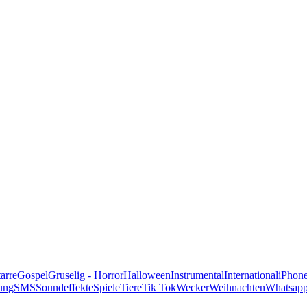
alle Genres
arre
Gospel
Gruselig - Horror
Halloween
Instrumental
International
iPhon
ung
SMS
Soundeffekte
Spiele
Tiere
Tik Tok
Wecker
Weihnachten
Whatsap