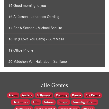
15.Good morning to you
16.Anfassen - Johannes Oerding
17.For A Second - Michael Schulte
18.Ily (I Love You Baby) - Surf Mesa
19.Office Phone
20.Mädchen Von Haithabu – Santiano
alle Genres
Alarm
Anders
Bollywood
Country
Dance
Dj - Remix
Electronica
Film
Gitarre
Gospel
Gruselig - Horror
Halloween
Instrumental
International
iPhone