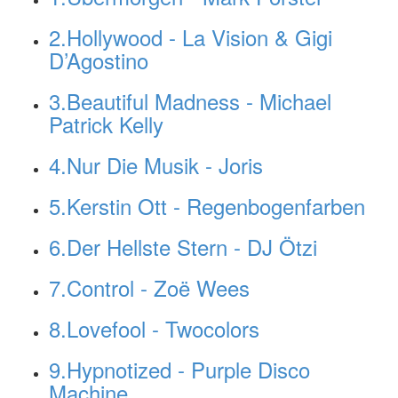
2.Hollywood - La Vision & Gigi
D’Agostino
3.Beautiful Madness - Michael
Patrick Kelly
4.Nur Die Musik - Joris
5.Kerstin Ott - Regenbogenfarben
6.Der Hellste Stern - DJ Ötzi
7.Control - Zoë Wees
8.Lovefool - Twocolors
9.Hypnotized - Purple Disco
Machine