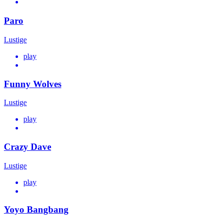
Paro
Lustige
play
Funny Wolves
Lustige
play
Crazy Dave
Lustige
play
Yoyo Bangbang