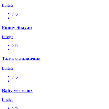
Lustige
play
Funny Shayari
Lustige
play
Ta-ra-ra-ta-ta-ra-ta
Lustige
play
Baby ver remix
Lustige
play