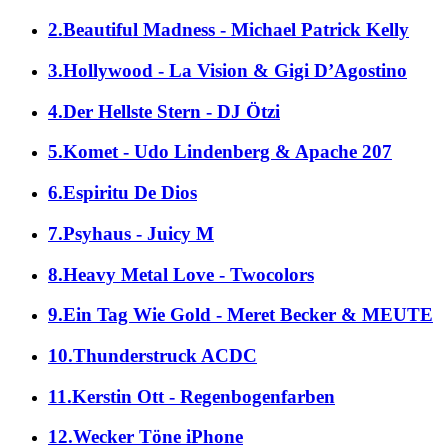
2.Beautiful Madness - Michael Patrick Kelly
3.Hollywood - La Vision & Gigi D’Agostino
4.Der Hellste Stern - DJ Ötzi
5.Komet - Udo Lindenberg & Apache 207
6.Espiritu De Dios
7.Psyhaus - Juicy M
8.Heavy Metal Love - Twocolors
9.Ein Tag Wie Gold - Meret Becker & MEUTE
10.Thunderstruck ACDC
11.Kerstin Ott - Regenbogenfarben
12.Wecker Töne iPhone