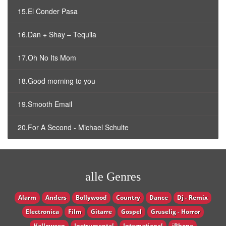
15.El Conder Pasa
16.Dan + Shay – Tequila
17.Oh No Its Mom
18.Good morning to you
19.Smooth Email
20.For A Second - Michael Schulte
alle Genres
Alarm
Anders
Bollywood
Country
Dance
Dj - Remix
Electronica
Film
Gitarre
Gospel
Gruselig - Horror
Halloween
Instrumental
International
iPhone