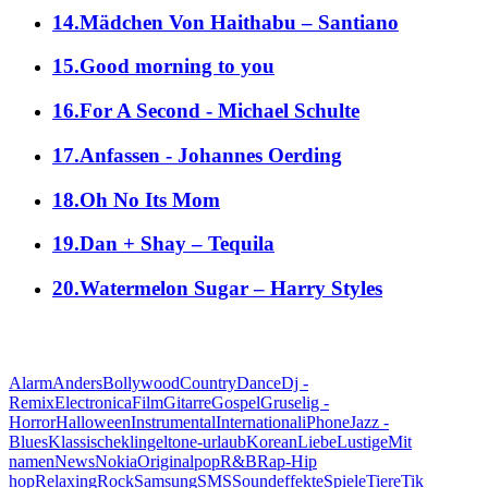
14.Mädchen Von Haithabu – Santiano
15.Good morning to you
16.For A Second - Michael Schulte
17.Anfassen - Johannes Oerding
18.Oh No Its Mom
19.Dan + Shay – Tequila
20.Watermelon Sugar – Harry Styles
alle Genres
Alarm
Anders
Bollywood
Country
Dance
Dj -
Remix
Electronica
Film
Gitarre
Gospel
Gruselig -
Horror
Halloween
Instrumental
International
iPhone
Jazz -
Blues
Klassische
klingeltone-urlaub
Korean
Liebe
Lustige
Mit
namen
News
Nokia
Original
pop
R&B
Rap-Hip
hop
Relaxing
Rock
Samsung
SMS
Soundeffekte
Spiele
Tiere
Tik