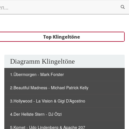
Se
Top Klingeltöne
Diagramm Klingeltöne
1.Übermorgen - Mark Forster
2.Beautiful Madness - Michael Patrick Kelly
3.Hollywood - La Vision & Gigi D’Agostino
4.Der Hellste Stern - DJ Ötzi
5.Komet - Udo Lindenberg & Apache 207