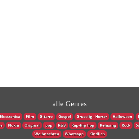
alle Genres
Electronica
Film
Gitarre
Gospel
Gruselig - Horror
Halloween
s
Nokia
Original
pop
R&B
Rap-Hip hop
Relaxing
Rock
S
Weihnachten
Whatsapp
Кindlich