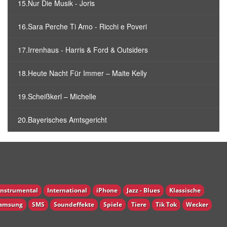
15.Nur Die Musik - Joris
16.Sara Perche Ti Amo - Ricchi e Poveri
17.Irrenhaus - Harris & Ford & Outsiders
18.Heute Nacht Für Immer – Maite Kelly
19.Scheißkerl – Michelle
20.Bayerisches Amtsgericht
Instrumental
International
iPhone
Jazz - Blues
Klassische
amsung
SMS
Soundeffekte
Spiele
Tiere
Tik Tok
Wecker